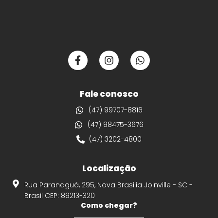
F
I
W
a
n
h
c
s
a
e
t
t
b
a
s
Fale conosco
o
g
a
(47) 99707-8816
o
r
p
k
a
p
(47) 98475-3676
-
m
(47) 3202-4800
f
Localização
Rua Paranaguá, 295, Nova Brasilia Joinville - SC -
Brasil CEP: 89213-320
Como chegar?