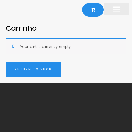
Ir
para
o
Portões Bas
conteúdo
Carrinho
Your cart is currently empty.
RETURN TO SHOP